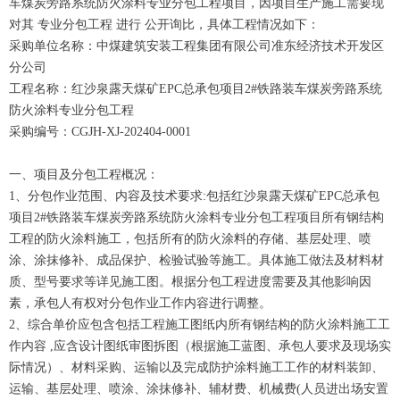
车煤炭旁路系统防火涂料专业分包工程项目，因项目生产施工需要现
对其 专业分包工程 进行 公开询比，具体工程情况如下：
采购单位名称：中煤建筑安装工程集团有限公司准东经济技术开发区
分公司
工程名称：红沙泉露天煤矿EPC总承包项目2#铁路装车煤炭旁路系统
防火涂料专业分包工程
采购编号：CGJH-XJ-202404-0001
一、项目及分包工程概况：
1、分包作业范围、内容及技术要求:包括红沙泉露天煤矿EPC总承包
项目2#铁路装车煤炭旁路系统防火涂料专业分包工程项目所有钢结构
工程的防火涂料施工，包括所有的防火涂料的存储、基层处理、喷
涂、涂抹修补、成品保护、检验试验等施工。具体施工做法及材料材
质、型号要求等详见施工图。根据分包工程进度需要及其他影响因
素，承包人有权对分包作业工作内容进行调整。
2、综合单价应包含包括工程施工图纸内所有钢结构的防火涂料施工工
作内容 ,应含设计图纸审图拆图（根据施工蓝图、承包人要求及现场实
际情况）、材料采购、运输以及完成防护涂料施工工作的材料装卸、
运输、基层处理、喷涂、涂抹修补、辅材费、机械费(人员进出场安置