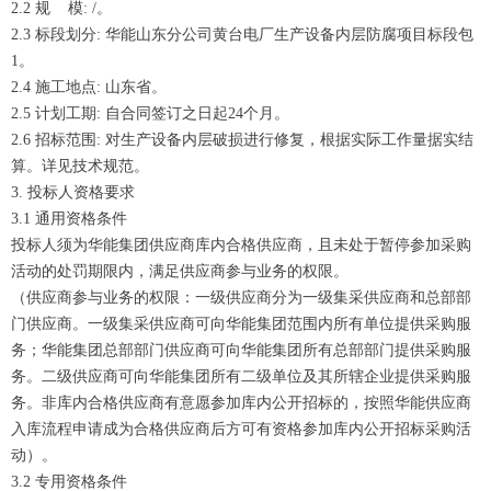
2.2 规 模: /。
2.3 标段划分: 华能山东分公司黄台电厂生产设备内层防腐项目标段包
1。
2.4 施工地点: 山东省。
2.5 计划工期: 自合同签订之日起24个月。
2.6 招标范围: 对生产设备内层破损进行修复，根据实际工作量据实结
算。详见技术规范。
3. 投标人资格要求
3.1 通用资格条件
投标人须为华能集团供应商库内合格供应商，且未处于暂停参加采购
活动的处罚期限内，满足供应商参与业务的权限。
（供应商参与业务的权限：一级供应商分为一级集采供应商和总部部
门供应商。一级集采供应商可向华能集团范围内所有单位提供采购服
务；华能集团总部部门供应商可向华能集团所有总部部门提供采购服
务。二级供应商可向华能集团所有二级单位及其所辖企业提供采购服
务。非库内合格供应商有意愿参加库内公开招标的，按照华能供应商
入库流程申请成为合格供应商后方可有资格参加库内公开招标采购活
动）。
3.2 专用资格条件